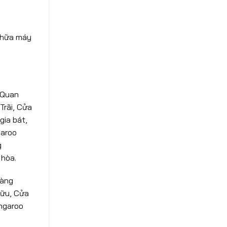
 chữa máy
 Quan
Trãi, Cửa
gia bát,
garoo
g
 hòa.
hàng
hữu, Cửa
angaroo