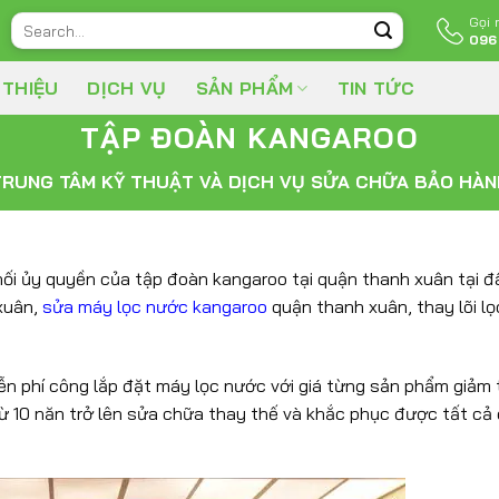
Gọi
Search
096
for:
 THIỆU
DỊCH VỤ
SẢN PHẨM
TIN TỨC
TẬP ĐOÀN KANGAROO
TRUNG TÂM KỸ THUẬT VÀ DỊCH VỤ SỬA CHỮA BẢO HÀN
hối ủy quyền của tập đoàn kangaroo tại quận thanh xuân tại 
xuân,
sửa máy lọc nước kangaroo
quận thanh xuân, thay lõi l
ễn phí công lắp đặt máy lọc nước với giá từng sản phẩm giảm
từ 10 năn trở lên sửa chữa thay thế và khắc phục được tất cả