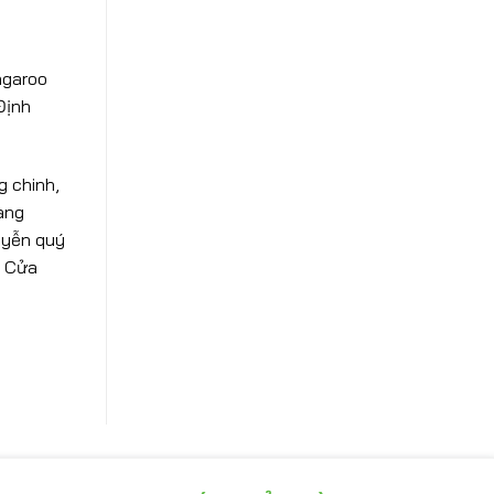
ngaroo
Định
 chinh,
àng
uyễn quý
, Cửa