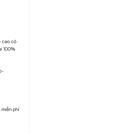
ề cao có
ại 100%
p-
 miễn phí