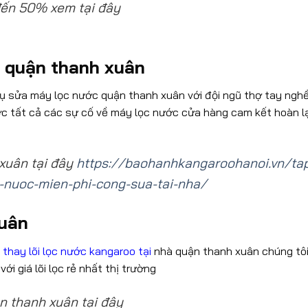
đến 50% xem tại đây
 quận thanh xuân
ụ sửa máy lọc nước quận thanh xuân với đội ngũ thợ tay ngh
ợc tất cả các sự cố về máy lọc nước cửa hàng cam kết hoàn l
xuân tại đây
https://baohanhkangaroohanoi.vn/ta
-nuoc-mien-phi-cong-sua-tai-nha/
xuân
thay lõi lọc nước kangaroo tại
nhà quận thanh xuân chúng tôi
ới giá lõi lọc rẻ nhất thị trường
n thanh xuân tại đây