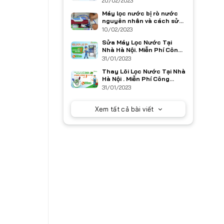
20/02/2023
Máy lọc nước bị rò nước
nguyên nhân và cách sửa
chữa
10/02/2023
Sửa Máy Lọc Nước Tại
Nhà Hà Nội. Miễn Phí Công
Sửa Chữa
31/01/2023
Thay Lõi Lọc Nước Tại Nhà
Hà Nội . Miễn Phí Công
Thay Lõi
31/01/2023
Xem tất cả bài viết