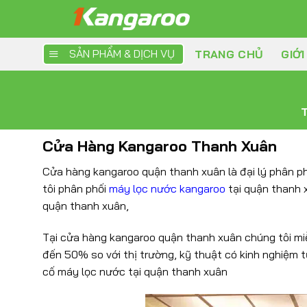
Skip
to
content
SẢN PHẨM & DỊCH VỤ
TRANG CHỦ
GIỚI
Cửa Hàng Kangaroo Thanh Xuân
Cửa hàng kangaroo quận thanh xuân là đại lý phân p
tôi phân phối
máy lọc nước kangaroo
tại quận thanh 
quận thanh xuân,
Tại cửa hàng kangaroo quận thanh xuân chúng tôi mi
đến 50% so với thị trường, kỹ thuật có kinh nghiệm 
cố máy lọc nước tại quận thanh xuân