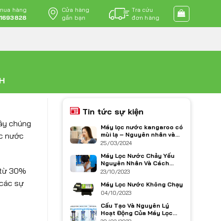
 mua hàng
Cửa hàng
Tra cứu
1693828
gần bạn
đơn hàng
H
Tin tức sự kiện
đây chúng
Máy lọc nước kangaroo có
ọc nước
mùi lạ – Nguyên nhân và
cách khắc phục
25/03/2024
Máy Lọc Nước Chảy Yếu
Nguyên Nhân Và Cách
 từ 30%
Khắc Phục
23/10/2023
 các sự
Máy Lọc Nước Không Chạy
04/10/2023
Cấu Tạo Và Nguyên Lý
Hoạt Động Của Máy Lọc
Nước Ro Kangaroo