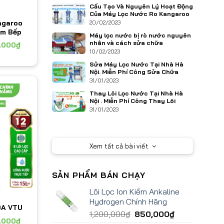
Cấu Tạo Và Nguyên Lý Hoạt Động
Của Máy Lọc Nước Ro Kangaroo
ngaroo
20/02/2023
m Bếp
Máy lọc nước bị rò nước nguyên
nhân và cách sửa chữa
,000
₫
10/02/2023
Sửa Máy Lọc Nước Tại Nhà Hà
Nội. Miễn Phí Công Sửa Chữa
31/01/2023
Thay Lõi Lọc Nước Tại Nhà Hà
Nội . Miễn Phí Công Thay Lõi
31/01/2023
Xem tất cả bài viết
SẢN PHẨM BÁN CHẠY
m đầu
Lõi Lọc Ion Kiềm Ankaline
Hydrogen Chính Hãng
A VTU
1,200,000
₫
850,000
₫
,000
₫