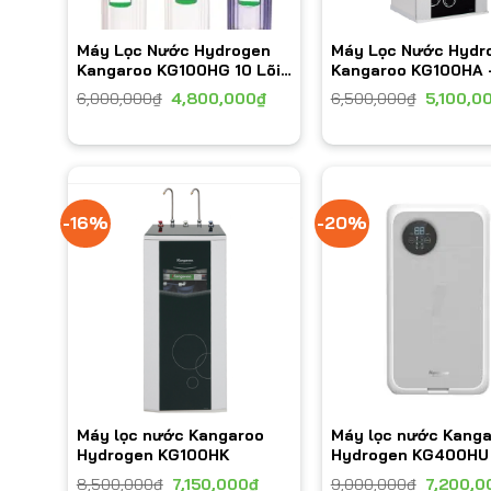
Máy Lọc Nước Hydrogen
Máy Lọc Nước Hydr
Kangaroo KG100HG 10 Lõi-
Kangaroo KG100HA 
Không Vỏ
6,000,000
₫
4,800,000
₫
6,500,000
₫
5,100,0
-16%
-20%
Máy lọc nước Kangaroo
Máy lọc nước Kang
Hydrogen KG100HK
Hydrogen KG400HU
8,500,000
₫
7,150,000
₫
9,000,000
₫
7,200,0