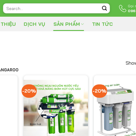
Gọi
Search
096
for:
 THIỆU
DỊCH VỤ
SẢN PHẨM
TIN TỨC
Show
KANGAROO
-20%
-20%