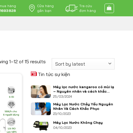
 mua hàng
Cửa hàng
Tra cứu
1693828
gần bạn
đơn hàng
ing 1–12 of 15 results
Tin tức sự kiện
Máy lọc nước kangaroo có mùi lạ
– Nguyên nhân và cách khắc
phục
25/03/2024
Máy Lọc Nước Chảy Yếu Nguyên
Nhân Và Cách Khắc Phục
23/10/2023
Máy Lọc Nước Không Chạy
04/10/2023