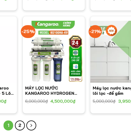
-25%
-21%
aroo
MÁY LỌC NƯỚC
Máy lọc nước kan
 5 Lõi
KANGAROO HYDROGEN
lõi lọc -để gầm
KG100HA KHÔNG VỎ
00
₫
6,000,000
₫
4,500,000
₫
5,000,000
₫
3,950
1
2