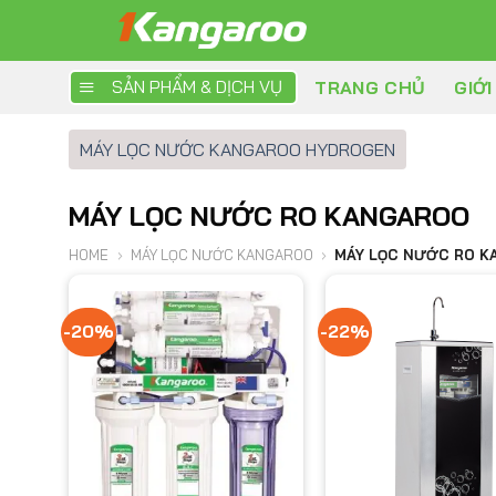
Skip
to
content
SẢN PHẨM & DỊCH VỤ
TRANG CHỦ
GIỚI
MÁY LỌC NƯỚC KANGAROO HYDROGEN
MÁY LỌC NƯỚC RO KANGAROO
HOME
›
MÁY LỌC NƯỚC KANGAROO
›
MÁY LỌC NƯỚC RO 
-20%
-22%