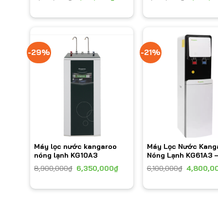
-29%
-21%
Máy lọc nước kangaroo
Máy Lọc Nước Kang
nóng lạnh KG10A3
Nóng Lạnh KG61A3 –
Lọc
8,900,000
₫
6,350,000
₫
6,100,000
₫
4,800,0