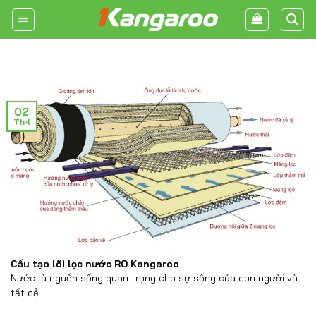
Skip
to
content
02
Th4
Cấu tạo lõi lọc nước RO Kangaroo
Nước là nguồn sống quan trọng cho sự sống của con người và
tất cả...