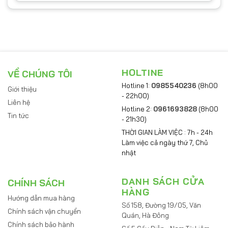
HOLTINE
VỀ CHÚNG TÔI
Hotline 1:
0985540236
(8h00
Giới thiệu
- 22h00)
Liên hệ
Hotline 2:
0961693828
(8h00
Tin tức
- 21h30)
THỜI GIAN LÀM VIỆC : 7h - 24h
Làm việc cả ngày thứ 7, Chủ
nhật
DANH SÁCH CỬA
CHÍNH SÁCH
HÀNG
Hướng dẫn mua hàng
Số 158, Đường 19/05, Văn
Chính sách vận chuyển
Quán, Hà Đông
Chính sách bảo hành