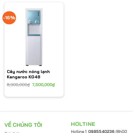
-16%
Cây nước nóng lạnh
Kangaroo KG48
8,900,000
₫
7,500,000
₫
HOLTINE
VỀ CHÚNG TÔI
Hotline 1:
0985540236
(8h00