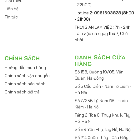
Giới thiệu
- 22h00)
Liên hệ
Hotline 2:
0961693828
(8h00
Tin tức
- 21h30)
THỜI GIAN LÀM VIỆC : 7h - 24h
Làm việc cả ngày thứ 7, Chủ
nhật
DANH SÁCH CỬA
CHÍNH SÁCH
HÀNG
Hướng dẫn mua hàng
Số 158, Đường 19/05, Văn
Chính sách vận chuyển
Quán, Hà Đông
Chính sách bảo hành
Số 5 Cầu Diễn - Nam Từ Liêm -
Chính sách đổi trả
Hà Nội
Số 7/256 Lý Nam Đế - Hoàn
Kiếm - Hà Nội
Tầng 2, Tòa C, Thụy Khuê, Tây
Hồ, Hà N
Số 89 Yên Phụ, Tây Hồ, Hà Nội
Số 214 Xuân Thủy - Cầu Giấy -