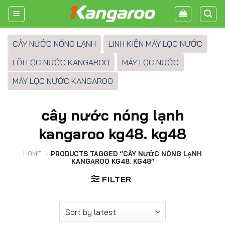
Skip
to
content
CÂY NƯỚC NÓNG LẠNH
LINH KIỆN MÁY LỌC NƯỚC
LÕI LỌC NƯỚC KANGAROO
MÁY LỌC NƯỚC
MÁY LỌC NƯỚC KANGAROO
cây nước nóng lạnh
kangaroo kg48. kg48
HOME
›
PRODUCTS TAGGED “CÂY NƯỚC NÓNG LẠNH
KANGAROO KG48. KG48”
FILTER