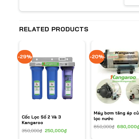
RELATED PRODUCTS
-29%
-20%
Máy bơm tăng áp c
Cốc Lọc Số 2 Và 3
lọc nước
Kangaroo
850,000
₫
680,000
350,000
₫
250,000
₫