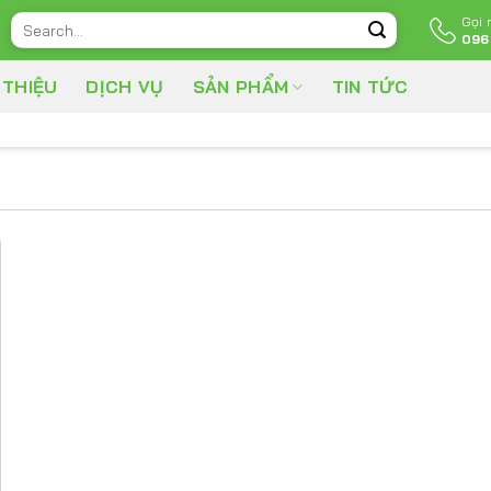
Gọi
Search
096
for:
 THIỆU
DỊCH VỤ
SẢN PHẨM
TIN TỨC