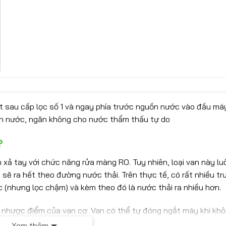
ặt sau cấp lọc số 1 và ngay phía trước nguồn nước vào đầu m
ch nước, ngăn không cho nước thẩm thấu tự do
?
 xả tay với chức năng rửa màng RO. Tuy nhiên, loại van này lu
sẽ ra hết theo đường nước thải. Trên thực tế, có rất nhiều t
 (nhưng lọc chậm) và kèm theo đó là nước thải ra nhiều hơn.
ng nhược điểm của van cơ. Van có thể tự đóng ngắt máy khi kh
t bền và máy sẽ hoạt động tốt hơn.
Xem thêm