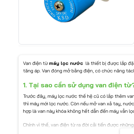
Van điện từ
máy lọc nước
là thiết bị được lắp đ
tăng áp. Van đóng mở bằng điện, có chức năng tá
1. Tại sao cần sử dụng van điện từ
Trước đây, máy lọc nước thế hệ cũ có lắp thêm van
thì máy mới lọc nước. Còn nếu mở van xả tay, nước 
hợp là van này khóa không hết dẫn đến máy vẫn lọc
Chính vì thế, van điện từ ra đời cải tiến được nhữ
điện hay nước đầu vào yếu. Từ đó bơm trợ áp sẽ rấ