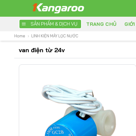
Skip
to
content
SẢN PHẨM & DỊCH VỤ
TRANG CHỦ
GIỚI
Home
›
LINH KIỆN MÁY LỌC NƯỚC
van điện từ 24v