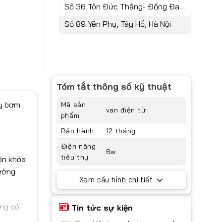
Nội
Số 36 Tôn Đức Thắng- Đống Đa -
Hà Nội
Số 89 Yên Phụ, Tây Hồ, Hà Nội
Tóm tắt thông số kỹ thuật
áy bơm
Mã sản
van điện từ
phẩm
Bảo hành
12 tháng
Điện năng
6w
tiêu thụ
ôn khóa
rường
Xem cấu hình chi tiết
ông có
Tin tức sự kiện