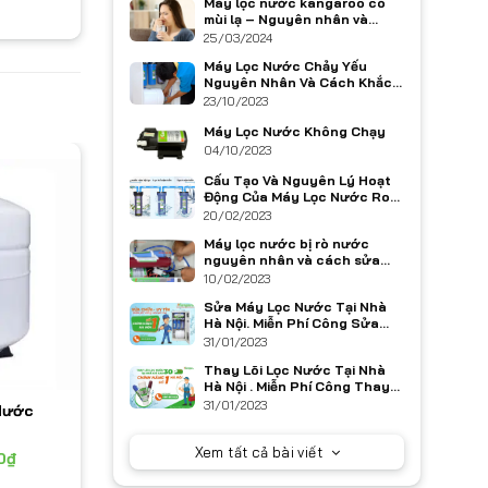
Máy lọc nước kangaroo có
mùi lạ – Nguyên nhân và
cách khắc phục
25/03/2024
Máy Lọc Nước Chảy Yếu
Nguyên Nhân Và Cách Khắc
Phục
23/10/2023
Máy Lọc Nước Không Chạy
04/10/2023
Cấu Tạo Và Nguyên Lý Hoạt
Động Của Máy Lọc Nước Ro
Kangaroo
20/02/2023
Máy lọc nước bị rò nước
nguyên nhân và cách sửa
chữa
10/02/2023
Sửa Máy Lọc Nước Tại Nhà
Hà Nội. Miễn Phí Công Sửa
Chữa
31/01/2023
Thay Lõi Lọc Nước Tại Nhà
Hà Nội . Miễn Phí Công Thay
Lõi
31/01/2023
Nước
Xem tất cả bài viết
0
₫