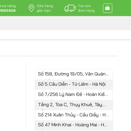
 mua hàng
Cửa hàng
Tra cứu
1693828
gần bạn
đơn hàng
Số 158, Đường 19/05, Văn Quán,
Hà Đông
Số 5 Cầu Diễn - Từ Liêm - Hà Nội
Số 7/256 Lý Nam Đế - Hoàn Kiếm
- Hà Nội
Tầng 2, Tòa C, Thụy Khuê, Tây
Hồ, Hà N
Số 214 Xuân Thủy - Cầu Giấy - Hà
Nội
Số 47 Minh Khai - Hoàng Mai - Hà