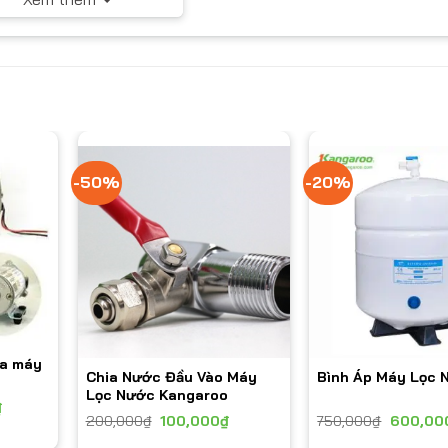
-50%
-20%
ủa máy
Chia Nước Đầu Vào Máy
Bình Áp Máy Lọc 
Lọc Nước Kangaroo
₫
200,000
₫
100,000
₫
750,000
₫
600,00